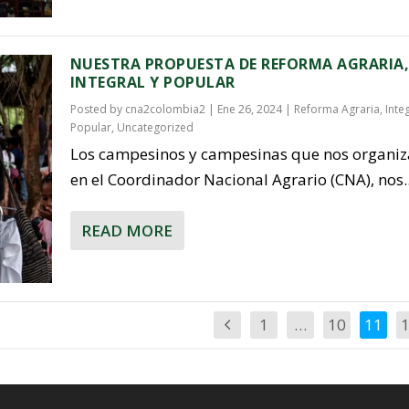
NUESTRA PROPUESTA DE REFORMA AGRARIA
INTEGRAL Y POPULAR
Posted by
cna2colombia2
|
Ene 26, 2024
|
Reforma Agraria, Integ
Popular
,
Uncategorized
Los campesinos y campesinas que nos organi
en el Coordinador Nacional Agrario (CNA), nos..
READ MORE
1
…
10
11