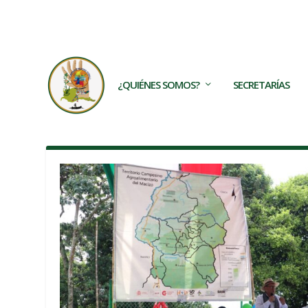
TRENDING:
Los TECAM son frutos de las movilizacio
¿QUIÉNES SOMOS?
SECRETARÍAS
AUTOR:
CNA2COLOMBIA2