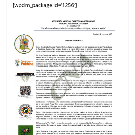
[wpdm_package id=’1256′]